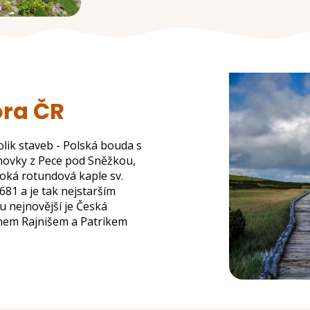
ora ČR
lik staveb - Polská bouda s
anovky z Pece pod Sněžkou,
oká rotundová kaple sv.
681 a je tak nejstarším
 nejnovější je Česká
nem Rajnišem a Patrikem