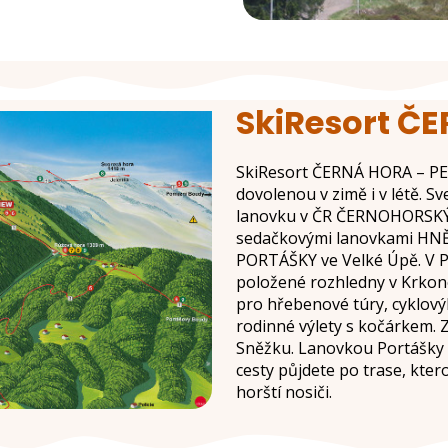
SkiResort Č
SkiResort ČERNÁ HORA – PEC 
dovolenou v zimě i v létě. 
lanovku v ČR ČERNOHORSKÝ 
sedačkovými lanovkami HNĚ
PORTÁŠKY ve Velké Úpě. V Pe
položené rozhledny v Krkono
pro hřebenové túry, cyklový
rodinné výlety s kočárkem. 
Sněžku. Lanovkou Portášky p
cesty půjdete po trase, kter
horští nosiči.