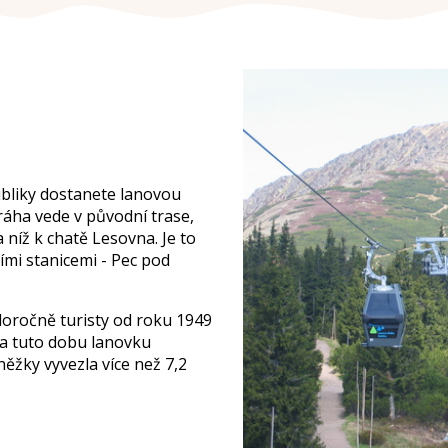
ubliky dostanete lanovou
áha vede v původní trase,
 níž k chatě Lesovna. Je to
mi stanicemi - Pec pod
loročně turisty od roku 1949
 Za tuto dobu lanovku
něžky vyvezla více než 7,2