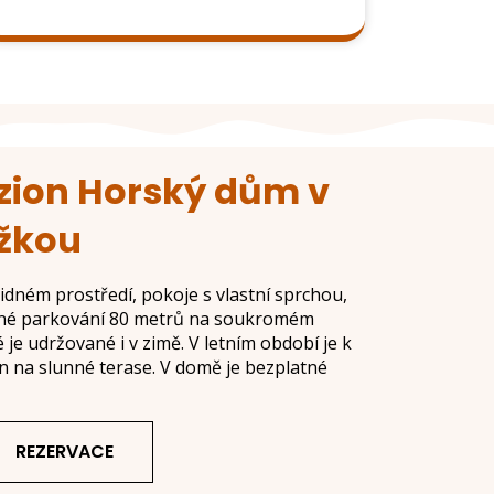
zion Horský dům v
ěžkou
lidném prostředí, pokoje s vlastní sprchou,
tné parkování 80 metrů na soukromém
je udržované i v zimě. V letním období je k
tán na slunné terase. V domě je bezplatné
REZERVACE