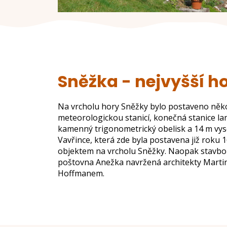
Sněžka - nejvyšší h
Na vrcholu hory Sněžky bylo postaveno něko
meteorologickou stanicí, konečná stanice l
kamenný trigonometrický obelisk a 14 m vys
Vavřince, která zde byla postavena již roku 1
objektem na vrcholu Sněžky. Naopak stavbou
poštovna Anežka navržená architekty Marti
Hoffmanem.