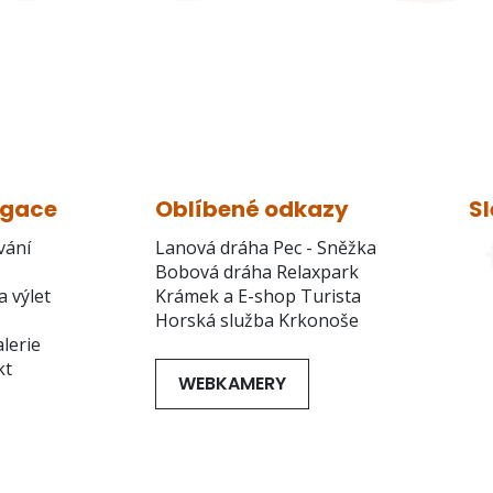
igace
Oblíbené odkazy
Sl
vání
Lanová dráha Pec - Sněžka
Bobová dráha Relaxpark
a výlet
Krámek a E-shop Turista
Horská služba Krkonoše
lerie
kt
WEBKAMERY