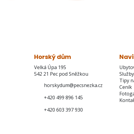
Horský dům
Nav
Velká Úpa 195
Ubyto
542 21 Pec pod Sněžkou
Služby
Tipy n
horskydum@pecsnezka.cz
Ceník
Fotoga
+420 499 896 145
Konta
+420 603 397 930