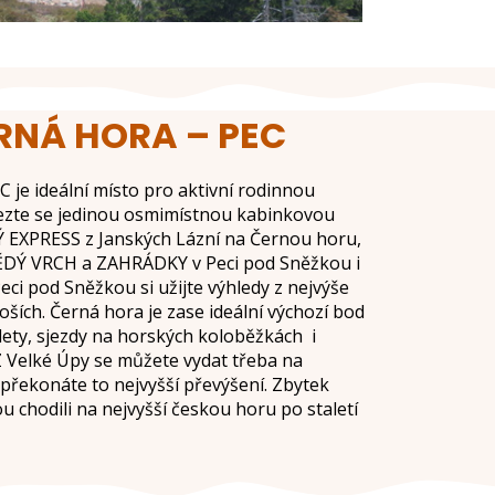
ERNÁ HORA – PEC
je ideální místo pro aktivní rodinnou
Svezte se jedinou osmimístnou kabinkovou
EXPRESS z Janských Lázní na Černou horu,
DÝ VRCH a ZAHRÁDKY v Peci pod Sněžkou i
ci pod Sněžkou si užijte výhledy z nejvýše
ších. Černá hora je zase ideální výchozí bod
lety, sjezdy na horských koloběžkách i
Z Velké Úpy se můžete vydat třeba na
řekonáte to nejvyšší převýšení. Zbytek
ou chodili na nejvyšší českou horu po staletí