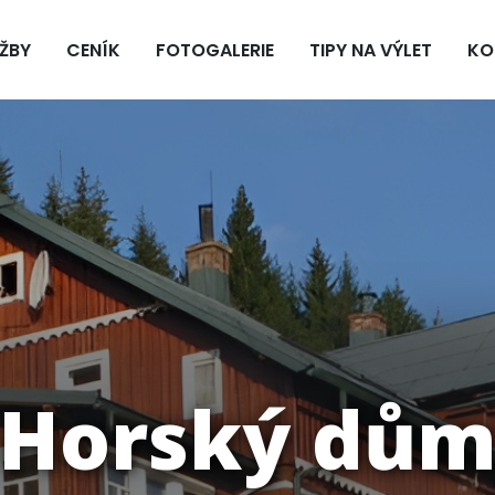
ŽBY
CENÍK
FOTOGALERIE
TIPY NA VÝLET
KO
Horský dů