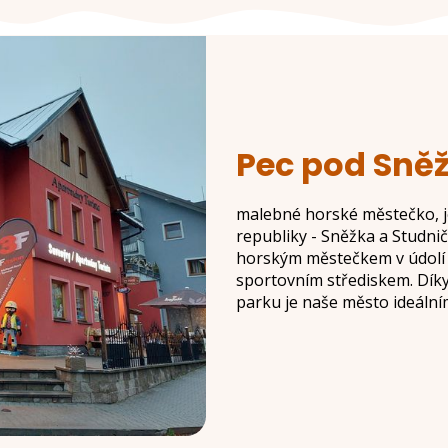
Pec pod Sně
malebné horské městečko, j
republiky - Sněžka a Studni
horským městečkem v údolí 
sportovním střediskem. Díky
parku je naše město ideální