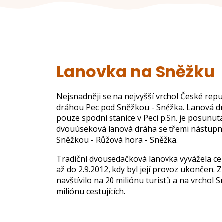
Lanovka na Sněžku
Nejsnadněji se na nejvyšší vrchol České rep
dráhou Pec pod Sněžkou - Sněžka. Lanová dr
pouze spodní stanice v Peci p.Sn. je posunuta
dvouúseková lanová dráha se třemi nástupní
Sněžkou - Růžová hora - Sněžka.
Tradiční dvousedačková lanovka vyvážela ce
až do 2.9.2012, kdy byl její provoz ukončen.
navštívilo na 20 miliónu turistů a na vrchol S
miliónu cestujících.