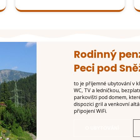
Rodinný pen
Peci pod Sn
to je příjemné ubytování v k
WC, TV a ledničkou, bezpla
parkovišti pod domem, které 
dispozici gril a venkovní al
připojení WiFi.
O UBYTOVÁNÍ